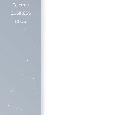
Enterme
BUSINESS
BLOG