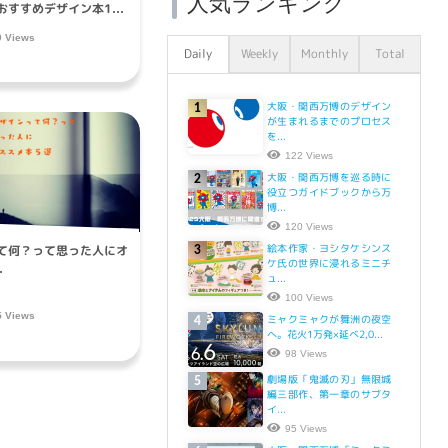
人気ランキング
すすめデザイン本1...
0 Views
Daily
Weekly
Monthly
Total
大阪・関西万博のデザイン
1
が生まれるまでのプロセス
を...
122 Views
大阪・関西万博を巡る時に
2
役立つガイドブックから万
博...
120 Views
絵本作家・ヨシタケシンス
て何？って思った人にオ
3
ケ氏の世界に浸れるミニチ
.
ュ...
100 Views
5 Views
ミャクミャクが舞洲の夜空
4
へ。花火1万発×延べ2,0...
98 Views
劇場版「鬼滅の刃」無限城
5
編三部作、第一章のサブタ
イ...
95 Views