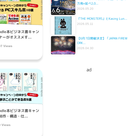
万発×延べ2,0...
2026.05.20
『THE MONSTERS』とKasing Lun...
2026.05.11
indle本ビジネス書キャン
ーがオススメす...
【6月7日開催決定】「JAPAN FIREW
ORK...
07 Views
2026.04.30
ad
indle本ビジネス書キャン
作・構造・仕...
9 Views