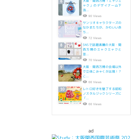
大阪・関西万博「ミャクミ
6
ャク」のデザイナー山下
浩...
90 Views
サンリオキャラクターズの
7
なかまたちが、かわいい赤
ち...
72 Views
SNSで話題沸騰の大阪・関
8
西万博のミャクミャクと
並...
70 Views
大阪・関西万博の会場以外
9
で立体こみゃくが出現！？
こ...
66 Views
レトロ好きを魅了する昭和
10
ノスタルジックシリーズに
「...
66 Views
ad