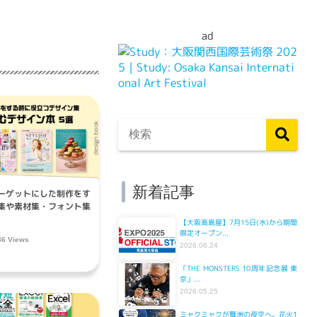
ad
新着記事
ーゲットにした制作をす
集や素材集・フォント集
【大阪高島屋】7月15日(水)から期間
限定オープン...
86 Views
2026.06.24
「THE MONSTERS 10周年記念展 東
京」...
2026.05.25
ミャクミャクが舞洲の夜空へ。花火1