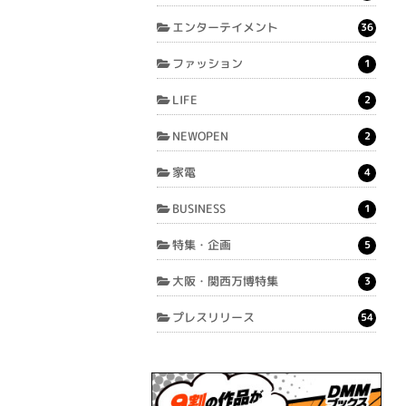
エンターテイメント
36
ファッション
1
LIFE
2
NEWOPEN
2
家電
4
BUSINESS
1
特集・企画
5
大阪・関西万博特集
3
プレスリリース
54