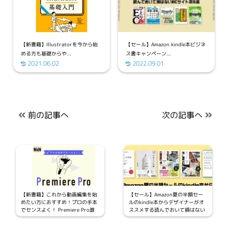
【新書籍】Illustratorを今から始
【セール】Amazon kindle本ビジネ
める方も基礎からや...
ス書キャンペーン...
2021.06.02
2022.09.01
前の記事へ
次の記事へ
【新書籍】これから動画編集を始
【セール】Amazon夏の半額セー
めたい方におすすめ！プロの手本
ルのkindle本からデザイナーがオ
でセンスよく！ Premiere Pro誰
ススメする読んでおいて損はない
でも入門が発売
デザイン本10選