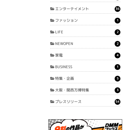
エンターテイメント
36
ファッション
1
LIFE
2
NEWOPEN
2
家電
4
BUSINESS
1
特集・企画
5
大阪・関西万博特集
3
プレスリリース
54