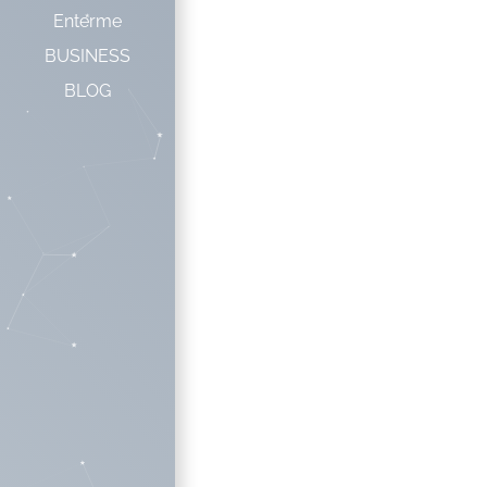
Enterme
BUSINESS
BLOG