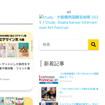
ad
新着記事
ーゲットにした制作をす
集や素材集・フォント集
【大阪高島屋】7月15日(水)から期間
限定オープン...
96 Views
2026.06.24
「THE MONSTERS 10周年記念展 東
京」...
2026.05.25
ミャクミャクが舞洲の夜空へ。花火1