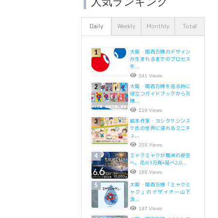
人気ランキング
Daily
Weekly
Monthly
Total
大阪・関西万博のデザイン
1
が生まれるまでのプロセス
を...
241 Views
大阪・関西万博を巡る時に
2
役立つガイドブックから万
博...
219 Views
絵本作家・ヨシタケシンス
3
ケ氏の世界に浸れるミニチ
ュ...
203 Views
ミャクミャクが舞洲の夜空
4
へ。花火1万発×延べ2,0...
188 Views
大阪・関西万博「ミャクミ
5
ャク」のデザイナー山下
浩...
187 Views