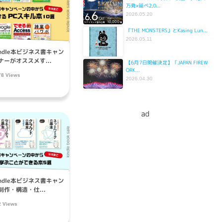
万発×延べ2,0...
2026.05.20
『THE MONSTERS』とKasing Lun...
2026.05.11
indle本ビジネス書キャン
ーがオススメす...
【6月7日開催決定】「JAPAN FIREW
ORK...
78 Views
2026.04.30
ad
indle本ビジネス書キャン
作・構造・仕...
2 Views