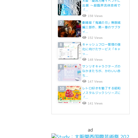
大阪・関西万博イベントに
6
出展 ～超臨界流体技術で
「...
158 Views
劇場版「鬼滅の刃」無限城
7
編三部作、第一章のサブタ
イ...
152 Views
キャッシュフロー管理の強
8
化に向けたサービス「キャ
ッ...
148 Views
サンリオキャラクターズの
9
なかまたちが、かわいい赤
ち...
147 Views
レトロ好きを魅了する昭和
10
ノスタルジックシリーズに
「...
141 Views
ad