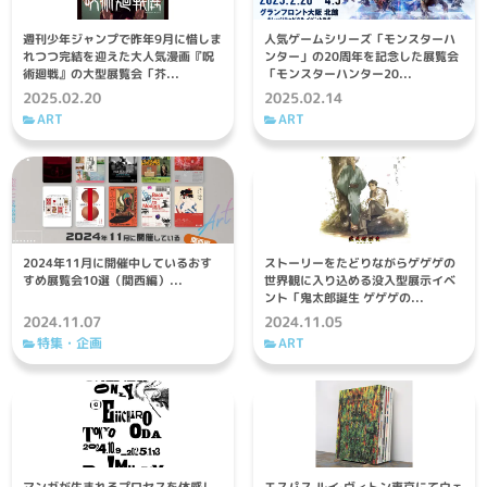
週刊少年ジャンプで昨年9月に惜しま
人気ゲームシリーズ「モンスターハ
れつつ完結を迎えた大人気漫画『呪
ンター」の20周年を記念した展覧会
術廻戦』の大型展覧会「芥...
「モンスターハンター20...
2025.02.20
2025.02.14
ART
ART
2024年11月に開催中しているおす
ストーリーをたどりながらゲゲゲの
すめ展覧会10選（関西編）...
世界観に入り込める没入型展示イベ
ント「鬼太郎誕生 ゲゲゲの...
2024.11.07
2024.11.05
特集・企画
ART