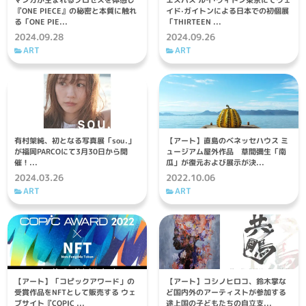
マンガが⽣まれるプロセスを体感し
エスパス ルイ·ヴィトン東京にてウェ
『ONE PIECE』の秘密と本質に触れ
イド·ガイトンによる日本での初個展
る「ONE PIE...
「THIRTEEN ...
2024.09.28
2024.09.26
ART
ART
有村架純、初となる写真展「sou.」
【アート】直島のベネッセハウス ミ
が福岡PARCOにて3月30日から開
ュージアム屋外作品 草間彌生「南
催！...
瓜」が復元および展示が決...
2024.03.26
2022.10.06
ART
ART
【アート】「コピックアワード」の
【アート】コシノヒロコ、鈴木掌な
受賞作品をNFTとして販売する ウェ
ど国内外のアーティストが参加する
ブサイト『COPIC ...
途上国の子どもたちの自立支...