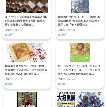
ルイ·ヴィトンの創業170周年と202
印象派の巨匠クロード・モネの日本
5年日本国際博覧会（大阪･関西万
初公開作品7点を含むおよそ50点を
博）を記念して開催さ...
展示した「モネ 睡蓮のと...
2025.04.05
2025.03.04
ART
ART
初期の立体作品から、絵画、映像、
ローランサン、ユトリロ、モディリ
大規模なインスタレーションなど新
アーニなどエコール・ド・パリを代
作を含む作品約300点を展...
表する6人の画家の作品を展...
2025.03.03
2025.02.27
ART
ART