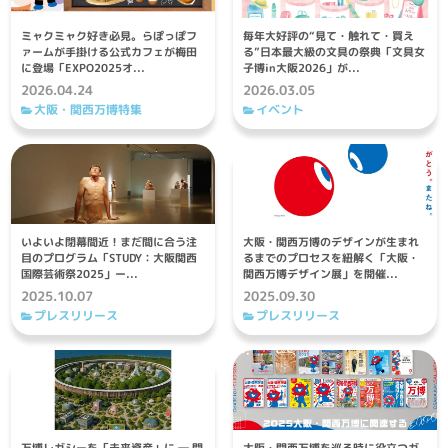
ミャクミャク好き必見。らぽっぽフ
毎年大好評の“見て・触れて・買え
ァームが手掛ける公式カフェが梅田
る”日本最大級の文具の祭典「文具女
に登場「EXPO2025オ...
子博in大阪2026」が...
2026.04.24
2026.03.05
大阪・関西万博特集
イベント
いよいよ閉幕間近！まだ間に合う注
大阪・関西万博のデザインが生まれ
目のプログラム「STUDY：大阪関西
るまでのプロセスを紐解く「大阪・
国際芸術祭2025」ー...
関西万博デザイン展」を開催...
2025.10.07
2025.09.30
プレスリリース
プレスリリース