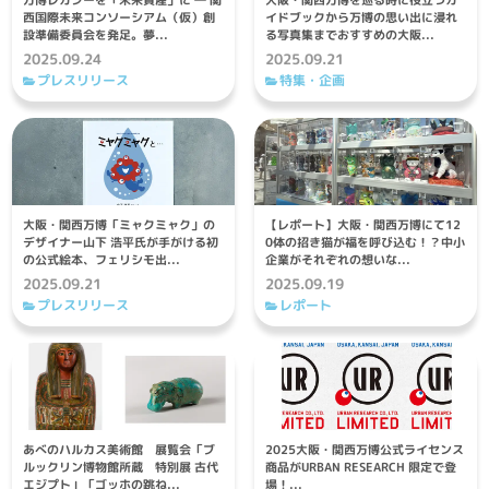
万博レガシーを「未来資産」に ― 関
大阪・関西万博を巡る時に役立つガ
西国際未来コンソーシアム（仮）創
イドブックから万博の思い出に浸れ
設準備委員会を発足。夢...
る写真集までおすすめの大阪...
2025.09.24
2025.09.21
プレスリリース
特集・企画
大阪・関西万博「ミャクミャク」の
【レポート】大阪・関西万博にて12
デザイナー山下 浩平氏が手がける初
0体の招き猫が福を呼び込む！？中小
の公式絵本、フェリシモ出...
企業がそれぞれの想いな...
2025.09.21
2025.09.19
プレスリリース
レポート
あべのハルカス美術館 展覧会「ブ
2025大阪・関西万博公式ライセンス
ルックリン博物館所蔵 特別展 古代
商品がURBAN RESEARCH 限定で登
エジプト」「ゴッホの跳ね...
場！...