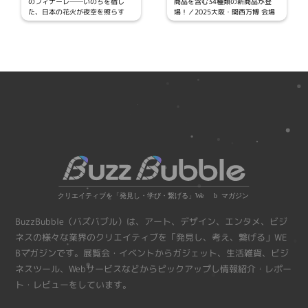
のフィナーレ──いのちを宿し
商品を含む34種類の新商品が登
た、日本の花火が夜空を照らす
場！／2025大阪・関西万博 会場
内オフィシャルストア 東ゲート
大丸松坂屋百貨店
BuzzBubble（バズバブル）は、アート、デザイン、エンタメ、ビジ
ネスの様々な業界のクリエイティブを「発見し、考え、繋げる」WE
Bマガジンです。展覧会・イベントからガジェット、生活雑貨、ビジ
ネスツール、Webサービスなどからピックアップし情報紹介・レポー
ト・レビューをしています。