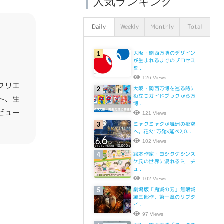
人気ランキング
Daily
Weekly
Monthly
Total
大阪・関西万博のデザイン
1
が生まれるまでのプロセス
を...
126 Views
クリエ
大阪・関西万博を巡る時に
2
役立つガイドブックから万
ト、生
博...
ビュー
121 Views
ミャクミャクが舞洲の夜空
3
へ。花火1万発×延べ2,0...
102 Views
絵本作家・ヨシタケシンス
4
ケ氏の世界に浸れるミニチ
ュ...
102 Views
劇場版「鬼滅の刃」無限城
5
編三部作、第一章のサブタ
イ...
97 Views