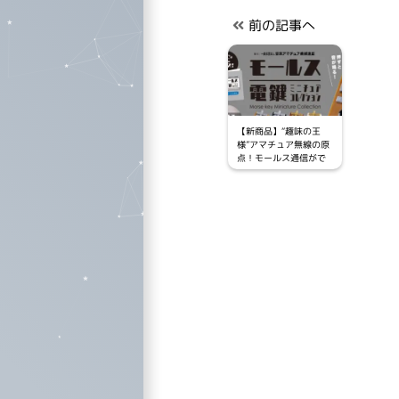
前の記事へ
【新商品】“趣味の王
様”アマチュア無線の原
点！モールス通信がで
きる機器「電鍵」が約5
0ミリのミニチュア化し
た「モールス電鍵ミニ
チュアコレクション」
がカプセルトイで2022
年10月下旬に発売が決
定