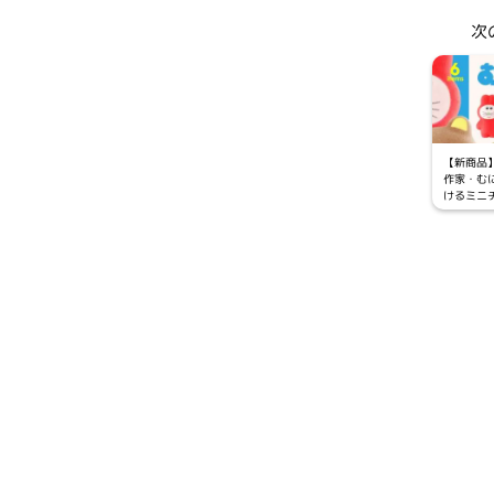
次
【新商品
作家・む
けるミニ
ットの「
「シュピ
りした「
チュアマス
弾」がカ
どで202
発売が決