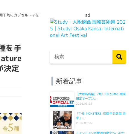
ad
10月下旬にカプセルトイな
種を手
ure
売が決定
新着記事
【大阪高島屋】7月15日(水)から期間
限定オープン...
2026.06.24
「THE MONSTERS 10周年記念展 東
京」...
2026.05.25
ミャクミャクが舞洲の夜空へ。花火1