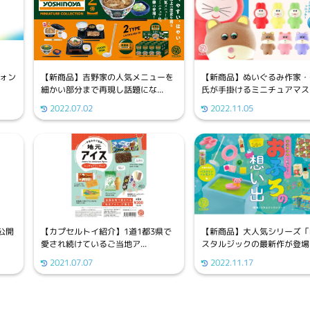
フォン
【新商品】ぬいぐるみ作家・
【新商品】吉野家の人気メニューを
氏が手掛けるミニチュアマスコ.
細かい部分まで再現し話題にな...
2022.11.05
2022.07.02
公開
【カプセルトイ紹介】​1道1都3県で
【新商品】大人気シリーズ「
愛され続けているご当地ア...
スタルジックの最新作が登場！.
2021.07.07
2022.11.17