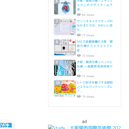
大阪・関西万博「ミャクミ
6
ャク」のデザイナー山下
浩...
94 Views
サンリオキャラクターズの
7
なかまたちが、かわいい赤
ち...
77 Views
SNSで話題沸騰の大阪・関
8
西万博のミャクミャクと
並...
72 Views
大阪・関西万博イベントに
9
出展 ～超臨界流体技術で
「...
71 Views
レトロ好きを魅了する昭和
10
ノスタルジックシリーズに
「...
70 Views
ad