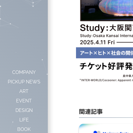
COMPANY
PICKUP NEWS
ART
EVENT
関連記事
DESIGN
LIFE
BOOK