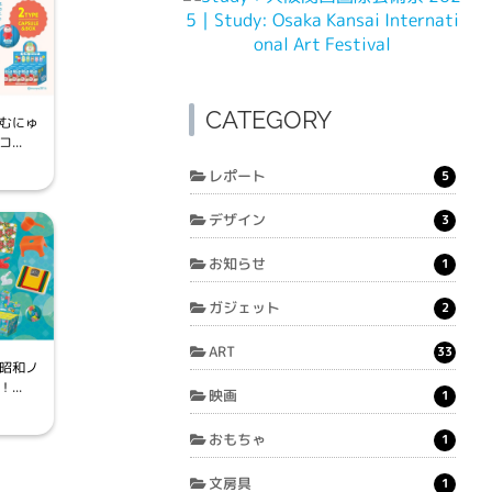
CATEGORY
むにゅ
..
レポート
5
デザイン
3
お知らせ
1
ガジェット
2
ART
33
昭和ノ
..
映画
1
おもちゃ
1
文房具
1