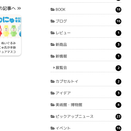
の記事へ
BOOK
18
ブログ
16
レビュー
1
】ぬいぐるみ
新商品
3
にゅ氏が手掛
チュアマスコ
新情報
1
プクるみ」と
ン」が仲間入
むにゅのミニ
展覧会
2
コット 第2
プセルトイな
2年11月中旬に
カプセルトイ
2
定
アイデア
3
美術館・博物館
4
ピックアップニュース
23
イベント
16