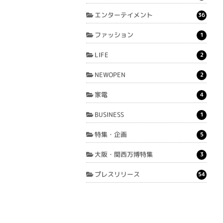
エンターテイメント
36
ファッション
1
LIFE
2
NEWOPEN
2
家電
4
BUSINESS
1
特集・企画
5
大阪・関西万博特集
3
プレスリリース
54