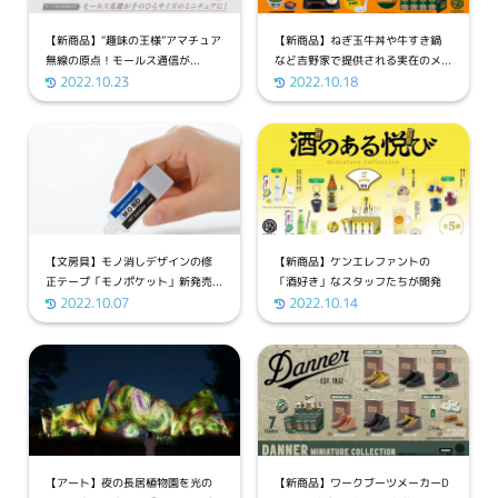
【新商品】“趣味の王様”アマチュア
【新商品】ねぎ玉牛丼や牛すき鍋
無線の原点！モールス通信が...
など吉野家で提供される実在のメ...
2022.10.23
2022.10.18
【文房具】モノ消しデザインの修
【新商品】ケンエレファントの
正テープ「モノポケット」新発売...
「酒好き」なスタッフたちが開発
2022.10.07
し...
2022.10.14
【アート】夜の長居植物園を光の
【新商品】ワークブーツメーカーD