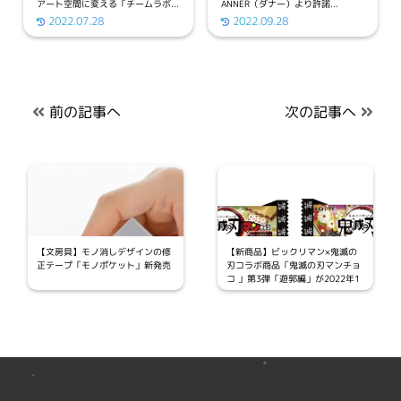
アート空間に変える「チームラボ...
ANNER（ダナー）より許諾...
2022.07.28
2022.09.28
前の記事へ
次の記事へ
【文房具】モノ消しデザインの修
【新商品】ビックリマン×鬼滅の
正テープ「モノポケット」新発売
刃コラボ商品「鬼滅の刃マンチョ
コ 」第3弾「遊郭編」が2022年1
0月11日より一部地区で先行発売
が決定