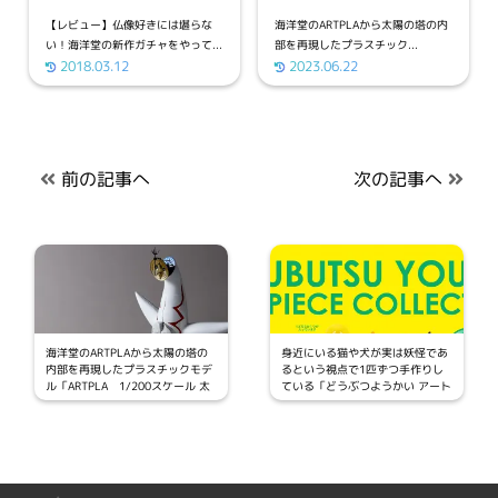
【レビュー】仏像好きには堪らな
海洋堂のARTPLAから太陽の塔の内
い！海洋堂の新作ガチャをやって...
部を再現したプラスチック...
2018.03.12
2023.06.22
前の記事へ
次の記事へ
海洋堂のARTPLAから太陽の塔の
身近にいる猫や犬が実は妖怪であ
内部を再現したプラスチックモデ
るという視点で1匹ずつ手作りし
ル「ARTPLA 1/200スケール 太
ている「どうぶつようかい アート
陽の塔」が発売
ピースコレクション」の発売が決
定