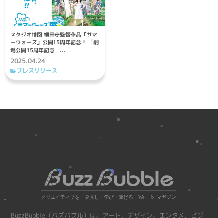
スタジオ地図 細田守監督作品「サマ
ーウォーズ」公開15周年記念！ 「劇
場公開15周年記念 ...
2025.04.24
プレスリリース
BuzzBubble（バズバブル）は、アート、デザイン、エンタメ、ビジ