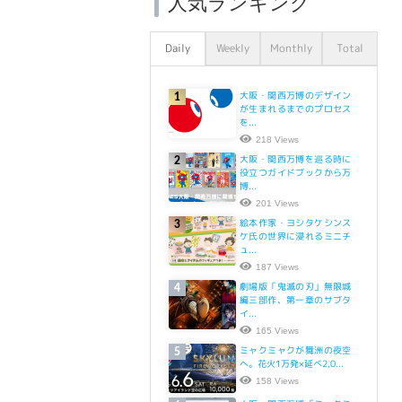
人気ランキング
Daily
Weekly
Monthly
Total
大阪・関西万博のデザイン
1
が生まれるまでのプロセス
を...
218 Views
大阪・関西万博を巡る時に
2
役立つガイドブックから万
博...
201 Views
絵本作家・ヨシタケシンス
3
ケ氏の世界に浸れるミニチ
ュ...
187 Views
劇場版「鬼滅の刃」無限城
4
編三部作、第一章のサブタ
イ...
165 Views
ミャクミャクが舞洲の夜空
5
へ。花火1万発×延べ2,0...
158 Views