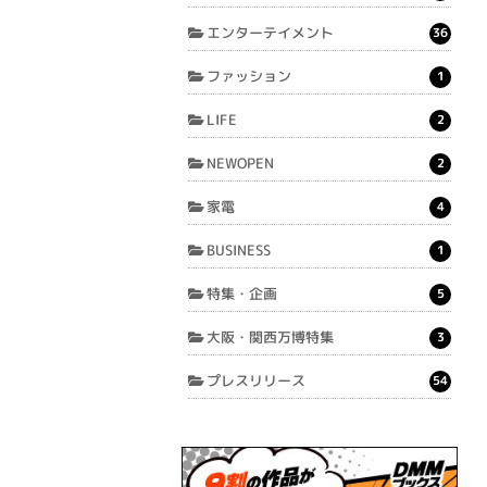
エンターテイメント
36
ファッション
1
LIFE
2
NEWOPEN
2
家電
4
BUSINESS
1
特集・企画
5
大阪・関西万博特集
3
プレスリリース
54