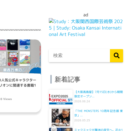
ad
新着記事
博の人気公式キャラクター
リオンに関連する書籍1
【大阪高島屋】7月15日(水)から期間
限定オープン...
03 Views
2026.06.24
「THE MONSTERS 10周年記念展 東
京」...
2026.05.25
ミャクミャクが舞洲の夜空へ。花火1