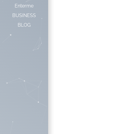
Enterme
BUSINESS
BLOG