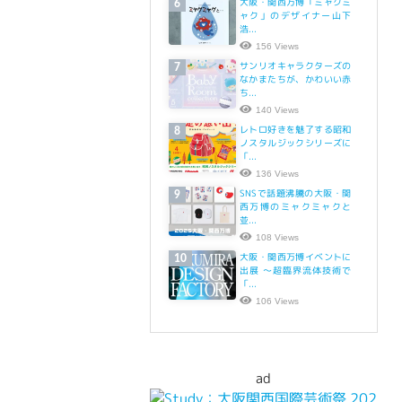
大阪・関西万博「ミャクミ
6
ャク」のデザイナー山下
浩...
156 Views
サンリオキャラクターズの
7
なかまたちが、かわいい赤
ち...
140 Views
レトロ好きを魅了する昭和
8
ノスタルジックシリーズに
「...
136 Views
SNSで話題沸騰の大阪・関
9
西万博のミャクミャクと
並...
108 Views
大阪・関西万博イベントに
10
出展 ～超臨界流体技術で
「...
106 Views
ad