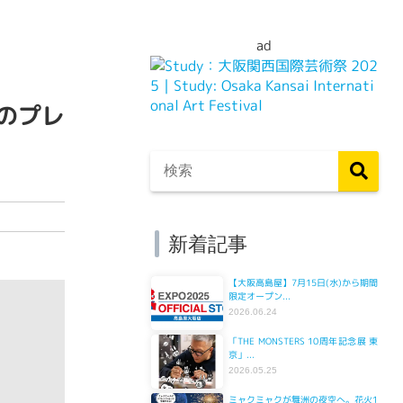
ad
ーのプレ
新着記事
【大阪高島屋】7月15日(水)から期間
限定オープン...
2026.06.24
「THE MONSTERS 10周年記念展 東
京」...
2026.05.25
ミャクミャクが舞洲の夜空へ。花火1