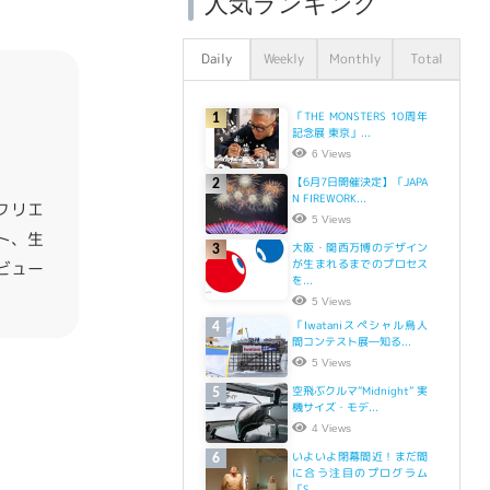
人気ランキング
Daily
Weekly
Monthly
Total
「THE MONSTERS 10周年
1
記念展 東京」...
6 Views
【6月7日開催決定】「JAPA
2
N FIREWORK...
クリエ
5 Views
ト、生
大阪・関西万博のデザイン
3
が生まれるまでのプロセス
ビュー
を...
5 Views
「Iwataniスペシャル鳥人
4
間コンテスト展―知る...
5 Views
空飛ぶクルマ“Midnight” 実
5
機サイズ・モデ...
4 Views
いよいよ閉幕間近！まだ間
6
に合う注目のプログラム
「S...