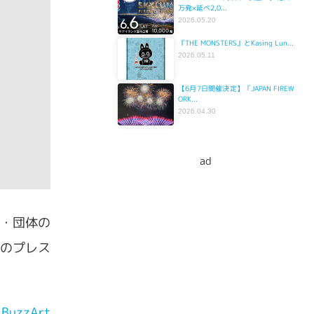
万発×延べ2,0...
2026.05.20
『THE MONSTERS』とKasing Lun...
2026.05.11
【6月7日開催決定】「JAPAN FIREW
ORK...
2026.04.30
ad
業・団体の
のプレス
zzArt