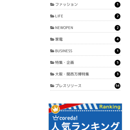
ファッション
1
LIFE
2
NEWOPEN
2
家電
4
BUSINESS
1
特集・企画
5
大阪・関西万博特集
3
プレスリリース
54