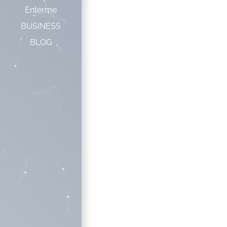
Enterme
BUSINESS
BLOG