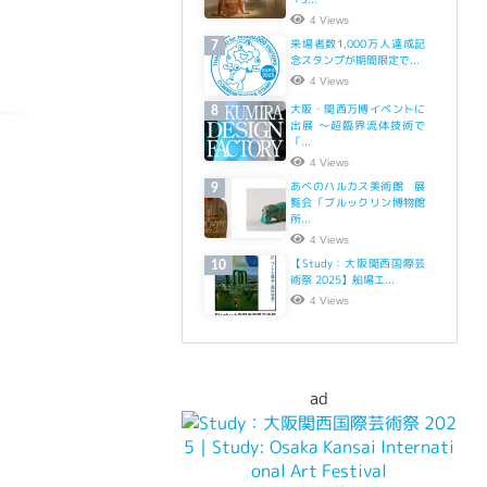
4 Views
来場者数1,000万人達成記
7
念スタンプが期間限定で...
4 Views
大阪・関西万博イベントに
8
出展 ～超臨界流体技術で
「...
4 Views
あべのハルカス美術館 展
9
覧会「ブルックリン博物館
所...
4 Views
【Study：大阪関西国際芸
10
術祭 2025】船場エ...
4 Views
ad