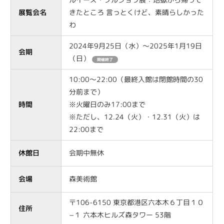
ルイーズ・ブルジョワ展：地獄から帰って
展覧会名
きたところ 言っとくけど、素晴らしかった
わ
2024年9月25日（水）～2025年1月19日
会期
（日）
開催終了
10:00～22:00（最終入館は閉館時間の30
分前まで）
時間
※火曜日のみ17:00まで
※ただし、12.24（火）・12.31（火）は
22:00まで
休館日
会期中無休
会場
森美術館
〒106-6150 東京都港区六本木６丁目１０
住所
−１ 六本木ヒルズ森タワー 53階