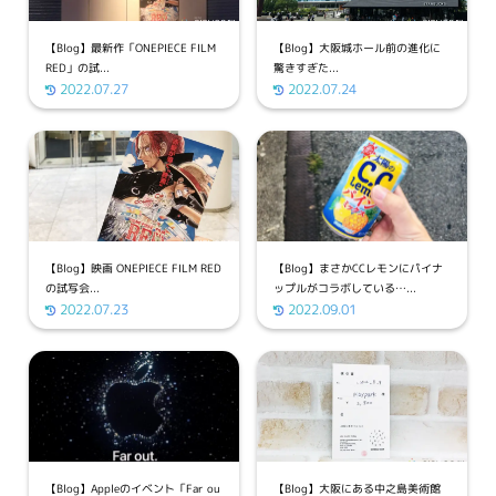
【Blog】最新作「ONEPIECE FILM
【Blog】大阪城ホール前の進化に
RED」の試...
驚きすぎた...
2022.07.27
2022.07.24
【Blog】映画 ONEPIECE FILM RED
【Blog】まさかCCレモンにパイナ
の試写会...
ップルがコラボしている…...
2022.07.23
2022.09.01
【Blog】Appleのイベント「Far ou
【Blog】大阪にある中之島美術館