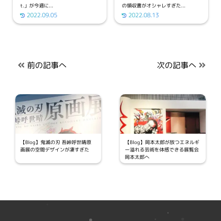
t.」が今週に...
の領収書がオシャレすぎた...
2022.09.05
2022.08.13
前の記事へ
次の記事へ
【Blog】鬼滅の刃 吾峠呼世晴原
【Blog】岡本太郎が放つエネルギ
画展の空間デザインが凄すぎた
ー溢れる芸術を体感できる展覧会
岡本太郎へ